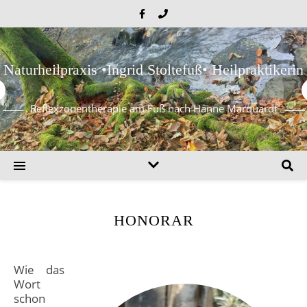
Naturheilpraxis •Ingrid Stoltefuß• Heilpraktikerin
Reflexzonentherapie am Fuß nach Hanne Marquardt
HONORAR
Wie das
Wort
schon